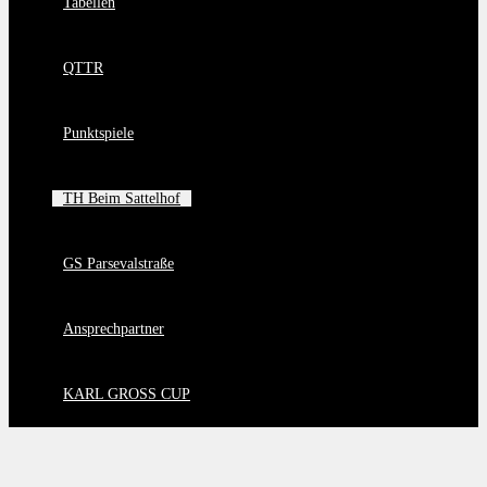
Tabellen
QTTR
Punktspiele
TH Beim Sattelhof
GS Parsevalstraße
Ansprechpartner
KARL GROSS CUP